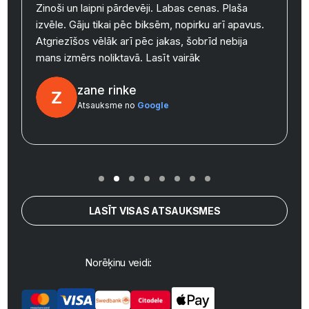
Zinoši un laipni pārdevēji. Labas cenas. Plaša
izvēle. Gāju tikai pēc biksēm, nopirku arī apavus.
y
Atgriezīšos vēlāk arī pēc jakas, šobrīd nebija
mans izmērs noliktavā.
Lasīt vairāk
zane rinke
Atsauksme no
Google
LASĪT VISAS ATSAUKSMES
Norēķinu veidi: