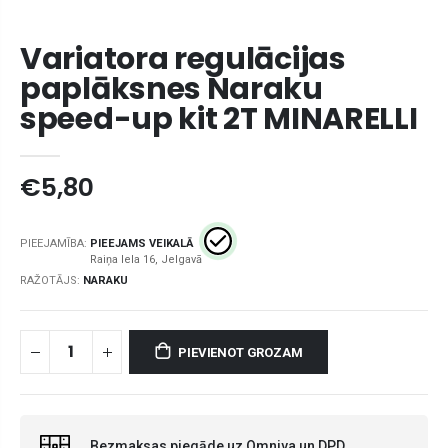
Variatora regulācijas
paplāksnes Naraku
speed-up kit 2T MINARELLI
€5,80
PIEEJAMĪBA:
PIEEJAMS VEIKALĀ
RAŽOTĀJS:
NARAKU
PIEVIENOT GROZAM
Bezmaksas piegāde uz Omniva un DPD