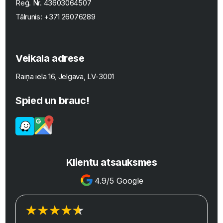
Reģ. Nr.
43603064507
Tālrunis:
+371 26076289
Veikala adrese
Raiņa iela 16, Jelgava, LV-3001
Spied un brauc!
Klientu atsauksmes
4.9/5 Google