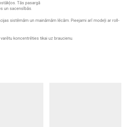
apstākļos. Tās pasargā
ēs un sacensībās.
lācijas sistēmām un maināmām lēcām. Pieejami arī modeļi ar roll-
 varētu koncentrēties tikai uz braucienu.