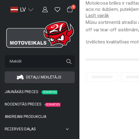
Motokrosa brilles ir radī
0
LV
acis no dubļiem, putekļie
Lasīt vairāk
Mūsu sortimentā atradīsi 
off vai tear-off sistēmām,
Izvēloties kvalitatīvas mot
DETAĻU MEKLĒTĀJS
JAUNĀKĀS PRECES
IESKATIES
NOCENOTĀS PRECES
IESKATIES
ANDREANI PRODUKCIJA
REZERVES DAĻAS