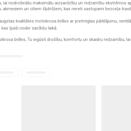
tas, lai nodrošinātu maksimālu aizsardzību un redzamību ekstrēmos 
m, akmeņiem un citiem šķēršļiem, kas nereti sastopami bezceļa tras
augstas kvalitātes motokrosa brilles ar pretmiglas pārklājumu, venti
 kas īpaši noder sacīkšu laikā.
okrosa brilles, Tu iegūsti drošību, komfortu un skaidru redzamību, lai