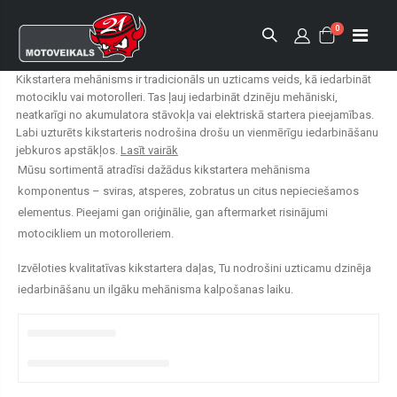
0
Kikstartera mehānisms ir tradicionāls un uzticams veids, kā iedarbināt
motociklu vai motorolleri. Tas ļauj iedarbināt dzinēju mehāniski,
neatkarīgi no akumulatora stāvokļa vai elektriskā startera pieejamības.
Labi uzturēts kikstarteris nodrošina drošu un vienmērīgu iedarbināšanu
jebkuros apstākļos.
Lasīt vairāk
Mūsu sortimentā atradīsi dažādus kikstartera mehānisma
komponentus – sviras, atsperes, zobratus un citus nepieciešamos
elementus. Pieejami gan oriģinālie, gan aftermarket risinājumi
motocikliem un motorolleriem.
Izvēloties kvalitatīvas kikstartera daļas, Tu nodrošini uzticamu dzinēja
iedarbināšanu un ilgāku mehānisma kalpošanas laiku.