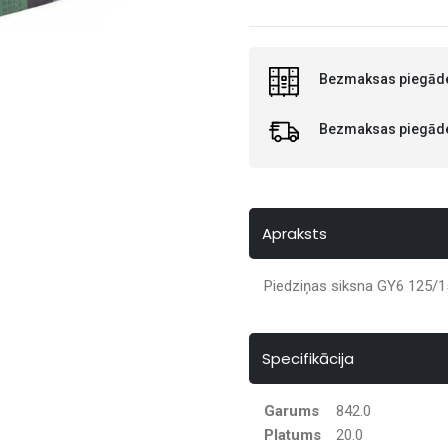
Bezmaksas piegāde
Bezmaksas piegāde 
Apraksts
Piedziņas siksna GY6 125/1
Specifikācija
Garums
842.0
Platums
20.0