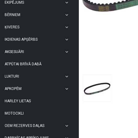
EKIPĒJUMS
BĒRNIEM
ĶIVERES
IKDIENAS APĢĒRBS
AKSESUĀRI
ATPŪTAI BRĪVĀ DABĀ
LUKTURI
APKOPĒM
HARLEY LIETAS
MOTOCIKLI
OEM REZERVES DAĻAS
DARBNĪCAS APRĪKOJUMS