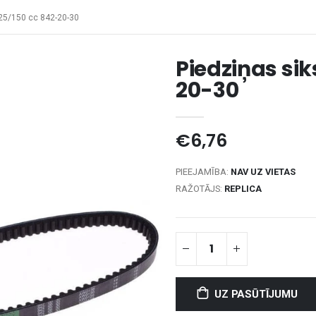
25/150 cc 842-20-30
Piedziņas si
20-30
€6,76
PIEEJAMĪBA:
NAV UZ VIETAS
RAŽOTĀJS:
REPLICA
UZ PASŪTĪJUMU