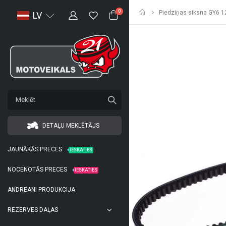
Sākumlapa
0
Piedziņas siksna GY6 1
LV
DETAĻU MEKLĒTĀJS
JAUNĀKĀS PRECES
IESKATIES
NOCENOTĀS PRECES
IESKATIES
ANDREANI PRODUKCIJA
REZERVES DAĻAS