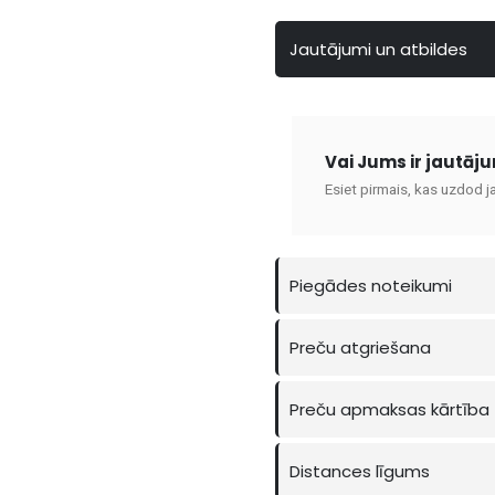
Jautājumi un atbildes
Vai Jums ir jautāj
Esiet pirmais, kas uzdod j
Piegādes noteikumi
Preču atgriešana
Preču apmaksas kārtība
Distances līgums