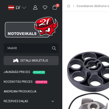
Sākumlapa
0
Dzesēšanas škidruma sū
LV
DETAĻU MEKLĒTĀJS
JAUNĀKĀS PRECES
IESKATIES
NOCENOTĀS PRECES
IESKATIES
ANDREANI PRODUKCIJA
REZERVES DAĻAS