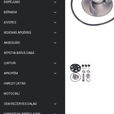
EKIPĒJUMS
BĒRNIEM
ĶIVERES
IKDIENAS APĢĒRBS
AKSESUĀRI
ATPŪTAI BRĪVĀ DABĀ
LUKTURI
APKOPĒM
HARLEY LIETAS
MOTOCIKLI
OEM REZERVES DAĻAS
DARBNĪCAS APRĪKOJUMS