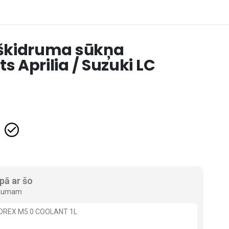
škidruma sūkņa
 Aprilia / Suzuki LC
opā ar šo
irkumam
TOREX M5.0 COOLANT 1L