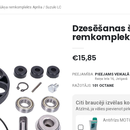
kņa remkomplekts Aprilia / Suzuki LC
Dzesēšanas 
remkomplekts
€15,85
PIEEJAMĪBA:
PIEEJAMS VEIKALĀ
RAŽOTĀJS:
101 OCTANE
Citi braucēji izvēlas k
Atzīmē, ja vēlies pievienot p
Antifrīzs MO