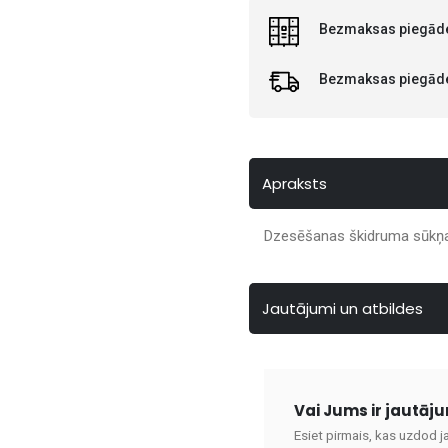
Bezmaksas piegāde
Bezmaksas piegāde 
Apraksts
Dzesēšanas škidruma sūkņa 
Jautājumi un atbildes
Vai Jums ir jautāj
Esiet pirmais, kas uzdod j