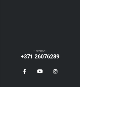
Saziņai
+371 26076289
Veikala darba
Pirmdien 10:00 - 19