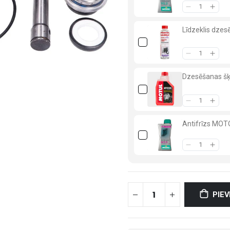
Līdzeklis dzes
Dzesēšanas š
Antifrīzs MO
PIE