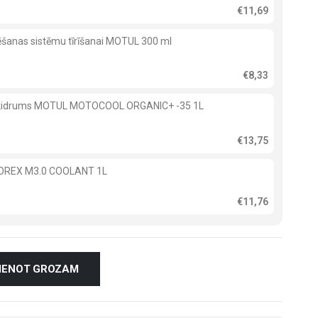
€11,69
ēšanas sistēmu tīrīšanai MOTUL 300 ml
€8,33
ķidrums MOTUL MOTOCOOL ORGANIC+ -35 1L
€13,75
TOREX M3.0 COOLANT 1L
€11,76
VIENOT GROZAM