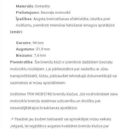
Materiāls:
Sinterēts
Pielietojums:
Bezceļu motocikli
Īpašības:
Augsta bremzēšanas efektivitāte, izturība pret
nodilumu, piemēroti intensīvai lietošanai smagos apstākļos
Izmēri:
Garums:
94 mm
Augstums:
31,9 mm
Biezums:
7,4 mm
Piemērotība:
Šie bremžu kluči ir piemēroti dažādiem bezceļu
motociklu modeļiem. Lai pārliecinātos par saderību ar Jūsu
transportlīdzekli, lūdzu, pārbaudiet tehniskajā dokumentācijā vai
sazinieties ar mūsu speciālistiem.
Izvēloties TRW MCB574SI bremžu klučus, Jūs nodrošināsiet sava
motocikla bremžu sistēmas uzticamību un drošību pat
vissarežģītākajos braukšanas apstākļos.
📌 Pasūtiet jau šodien tiešsaistē vai apmeklējiet mūsu veikalu
Jelgavā, lai iegādātos augstas kvalitātes bremžu klučus par