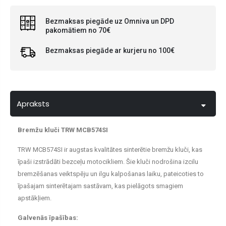
Bezmaksas piegāde uz Omniva un DPD
pakomātiem no 70€
Bezmaksas piegāde ar kurjeru no 100€
Apraksts
Bremžu kluči TRW MCB574SI
TRW MCB574SI ir augstas kvalitātes sinterētie bremžu kluči, kas
īpaši izstrādāti bezceļu motocikliem. Šie kluči nodrošina izcilu
bremzēšanas veiktspēju un ilgu kalpošanas laiku, pateicoties to
īpašajam sinterētajam sastāvam, kas pielāgots smagiem
apstākļiem.
Galvenās īpašības: