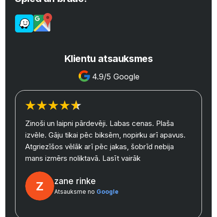
Klientu atsauksmes
4.9/5 Google
Zinoši un laipni pārdevēji. Labas cenas. Plaša
izvēle. Gāju tikai pēc biksēm, nopirku arī apavus.
y
Atgriezīšos vēlāk arī pēc jakas, šobrīd nebija
mans izmērs noliktavā.
Lasīt vairāk
zane rinke
Atsauksme no
Google