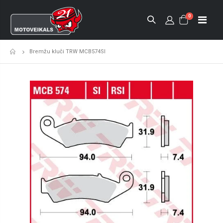
0
Bremžu kluči TRW MCB574SI
Sākumlapa