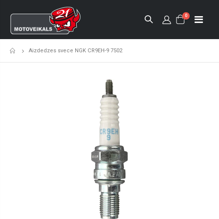
0
Aizdedzes svece NGK CR9EH-9 7502
Sākumlapa