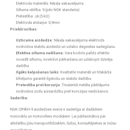
Elektroda materiāls: Niķeļa sakausējums
Siltuma vērtība: 9 (pēc NGK standarta)
Pretestība: Jā (5 kΩ)
Elektroda atstarpe: 0,9mm
Priekšrocības:
Uzticama aizdedze:
Niķeļa sakausējuma elektrods
nodrošina stabilu aizdedzi un uzlabo degvielas sadegšanu.
Efektīva siltuma vadīšana:
Vara kodols palīdz efektīvi
novadīt siltumu, novēršot pārkaršanu un uzlabojot dzinēja
darbību.
Ilgāks kalpošanas laiks:
Kvalitatīvi materiāli un trīskāršs
blīvējums garantē ilgstošu un stabilu darbību.
Pretestība pret koroziju:
Trivalentā metāla pārklājums
nodrošina izcilu aizsardzību pret korozijas veidošanos.
Saderība:
NGK CR9EH-9 aizdedzes svece ir saderīga ar dažādiem
motociklu un motorolleru modeļiem. Lai pārliecinātos par
atbilstību jūsu transportlīdzeklim, lūdzu, konsultējieties ar mūsu