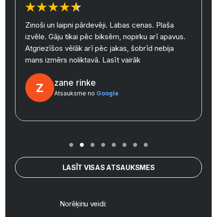
Zinoši un laipni pārdevēji. Labas cenas. Plaša
izvēle. Gāju tikai pēc biksēm, nopirku arī apavus.
y
Atgriezīšos vēlāk arī pēc jakas, šobrīd nebija
mans izmērs noliktavā.
Lasīt vairāk
zane rinke
Atsauksme no
Google
LASĪT VISAS ATSAUKSMES
Norēķinu veidi: