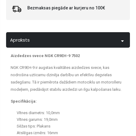
Bezmaksas piegāde ar kurjeru no 100€
Apraksts
Aizdedzes svece NGK CR9EH-9 7502
NGK CR9EH-9 ir augstas kvalitātes aizdedzes svece, kas
nodrošina uzticamu dzinēja darbību un efektīvu degvielas
sadegšanu. Tā ir piemērota dažādiem motociklu un motorolleru
modeļiem, piedāvājot stabilu aizdedzi un ilgu kalpošanas laiku.
Specifikācija:
Vītnes diametrs: 10,0mm
Vītnes garums: 19,0mm
Sēžas tips: Plakans
Atslēgas izmērs: 16mm