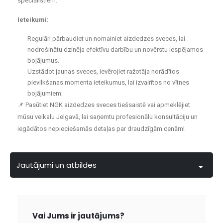
speciālistiem.
Ieteikumi:
Regulāri pārbaudiet un nomainiet aizdedzes sveces, lai
nodrošinātu dzinēja efektīvu darbību un novērstu iespējamos
bojājumus.
Uzstādot jaunas sveces, ievērojiet ražotāja norādītos
pievilkšanas momenta ieteikumus, lai izvairītos no vītnes
bojājumiem.
📌 Pasūtiet NGK aizdedzes sveces tiešsaistē vai apmeklējiet
mūsu veikalu Jelgavā, lai saņemtu profesionālu konsultāciju un
iegādātos nepieciešamās detaļas par draudzīgām cenām!
Jautājumi un atbildes
Vai Jums ir jautājums?