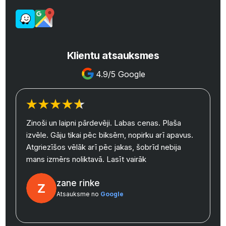
Klientu atsauksmes
4.9/5 Google
Zinoši un laipni pārdevēji. Labas cenas. Plaša
izvēle. Gāju tikai pēc biksēm, nopirku arī apavus.
y
Atgriezīšos vēlāk arī pēc jakas, šobrīd nebija
mans izmērs noliktavā.
Lasīt vairāk
zane rinke
Atsauksme no
Google