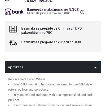
146.80
€
, 146.80
€
.
Ikmēneša maksājums no 9.30
€
Minimālā pirmā iemaksa 0.00
€
Bezmaksas piegāde uz Omniva un DPD
pakomātiem no 70€
Bezmaksas piegāde ar kurjeru no 100€
Apraksts
Replacement Laced Wheel
Uses OEM mounting hardware; designed to use OEM style
rotors, pulleys and sprockets
Fully assembled and trued with bearings installed and end
play set
Check clearance between front caliper and spokes before