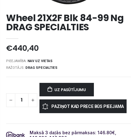
Wheel 21X2F Blk 84-99 Ng
DRAG SPECIALTIES
€440,40
PIEEJAMĪBA:
NAV UZ VIETAS
RAŽOTĀJS:
DRAG SPECIALTIES
UZ PASŪTĪJUMU
PAZIŅOT KAD PRECE BŪS PIEEJAMA
Maksā 3 daļās bez pārmaksas: 146.80
€
,