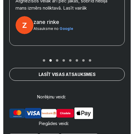
y
Atgriezīšos vēlāk arī pēc jakas, šobrīd nebija
mans izmērs noliktavā.
Lasīt vairāk
zane rinke
Atsauksme no
Google
LASĪT VISAS ATSAUKSMES
Norēķinu veidi:
Piegādes veidi: