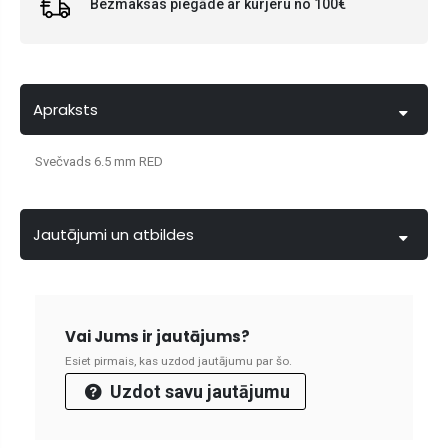
Bezmaksas piegāde ar kurjeru no 100€
Apraksts
Svečvads 6.5 mm RED
Jautājumi un atbildes
Vai Jums ir jautājums?
Esiet pirmais, kas uzdod jautājumu par šo.
Uzdot savu jautājumu