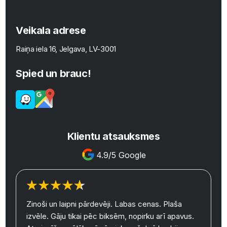
Veikala adrese
Raiņa iela 16, Jelgava, LV-3001
Spied un brauc!
Klientu atsauksmes
4.9/5 Google
Zinoši un laipni pārdevēji. Labas cenas. Plaša
izvēle. Gāju tikai pēc biksēm, nopirku arī apavus.