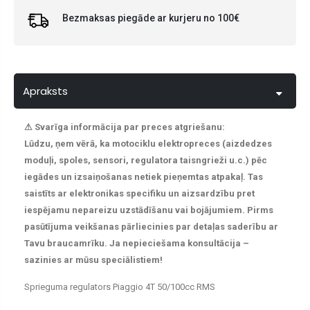
Bezmaksas piegāde ar kurjeru no 100€
Apraksts
⚠ Svarīga informācija par preces atgriešanu:
Lūdzu, ņem vērā, ka motociklu elektropreces (aizdedzes
moduļi, spoles, sensori, regulatora taisngrieži u.c.) pēc
iegādes un izsaiņošanas netiek pieņemtas atpakaļ. Tas
saistīts ar elektronikas specifiku un aizsardzību pret
iespējamu nepareizu uzstādīšanu vai bojājumiem. Pirms
pasūtījuma veikšanas pārliecinies par detaļas saderību ar
Tavu braucamrīku. Ja nepieciešama konsultācija –
sazinies ar mūsu speciālistiem!
Sprieguma regulators Piaggio 4T 50/100cc RMS