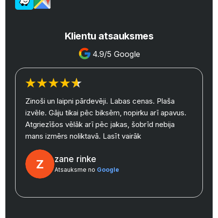
Klientu atsauksmes
4.9/5 Google
Zinoši un laipni pārdevēji. Labas cenas. Plaša
izvēle. Gāju tikai pēc biksēm, nopirku arī apavus.
y
Atgriezīšos vēlāk arī pēc jakas, šobrīd nebija
mans izmērs noliktavā.
Lasīt vairāk
zane rinke
Atsauksme no
Google