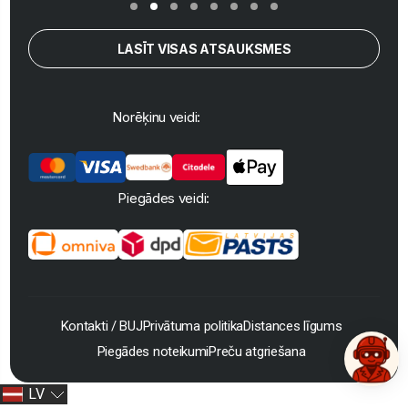
LASĪT VISAS ATSAUKSMES
Norēķinu veidi:
Piegādes veidi:
Kontakti / BUJ
Privātuma politika
Distances līgums
Piegādes noteikumi
Preču atgriešana
LV