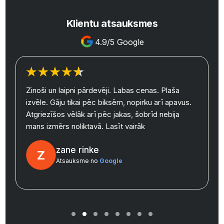
Klientu atsauksmes
4.9/5 Google
Zinoši un laipni pārdevēji. Labas cenas. Plaša
izvēle. Gāju tikai pēc biksēm, nopirku arī apavus.
y
Atgriezīšos vēlāk arī pēc jakas, šobrīd nebija
mans izmērs noliktavā.
Lasīt vairāk
zane rinke
Atsauksme no
Google