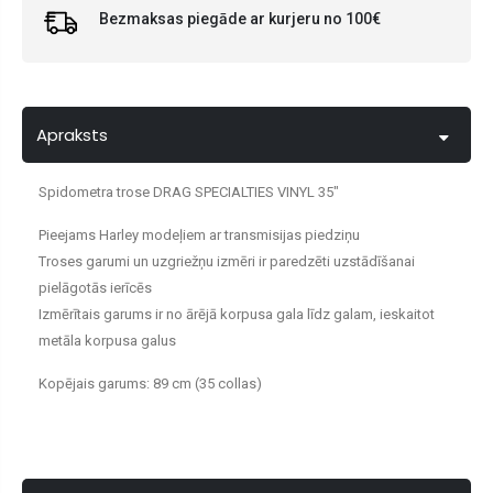
Bezmaksas piegāde ar kurjeru no 100€
Apraksts
Spidometra trose DRAG SPECIALTIES VINYL 35"
Pieejams Harley modeļiem ar transmisijas piedziņu
Troses garumi un uzgriežņu izmēri ir paredzēti uzstādīšanai
pielāgotās ierīcēs
Izmērītais garums ir no ārējā korpusa gala līdz galam, ieskaitot
metāla korpusa galus
Kopējais garums: 89 cm (35 collas)