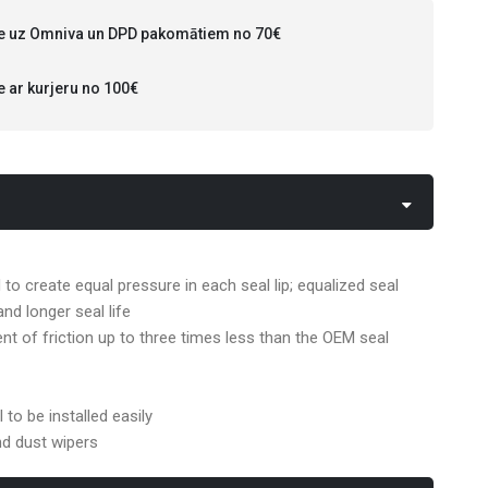
 uz Omniva un DPD pakomātiem no 70€
ar kurjeru no 100€
d to create equal pressure in each seal lip; equalized seal
nd longer seal life
nt of friction up to three times less than the OEM seal
l to be installed easily
nd dust wipers