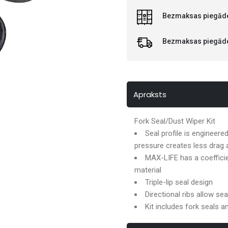
Bezmaksas piegāde
Bezmaksas piegāde 
Apraksts
Fork Seal/Dust Wiper Kit
Seal profile is engineere
pressure creates less drag a
MAX-LIFE has a coefficie
material
Triple-lip seal design
Directional ribs allow sea
Kit includes fork seals a