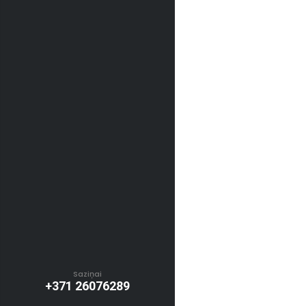
Saziņai
+371 26076289