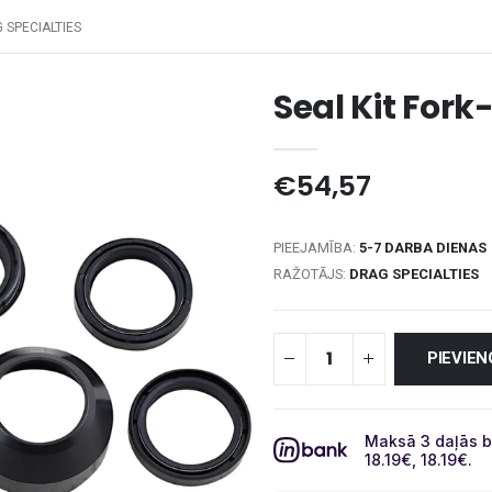
G SPECIALTIES
Seal Kit For
€54,57
PIEEJAMĪBA:
5-7 DARBA DIENAS
RAŽOTĀJS:
DRAG SPECIALTIES
PIEVIE
Maksā 3 daļās b
18.19
€
, 18.19
€
.