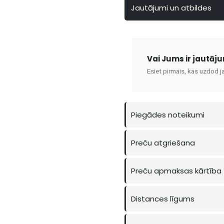
Jautājumi un atbildes
Vai Jums ir jautāj
Esiet pirmais, kas uzdod j
Piegādes noteikumi
Preču atgriešana
Preču apmaksas kārtība
Distances līgums