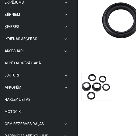
EKIPĒJUMS
BĒRNIEM
ĶIVERES
IKDIENAS APĢĒRBS
AKSESUĀRI
ATPŪTAI BRĪVĀ DABĀ
LUKTURI
APKOPĒM
HARLEY LIETAS
MOTOCIKLI
OEM REZERVES DAĻAS
DARBNĪCAS APRĪKOJUMS