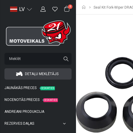
Sākumlapa
0
Seal Kit Fork-Wiper DRA
LV
DETAĻU MEKLĒTĀJS
JAUNĀKĀS PRECES
IESKATIES
NOCENOTĀS PRECES
IESKATIES
ANDREANI PRODUKCIJA
REZERVES DAĻAS