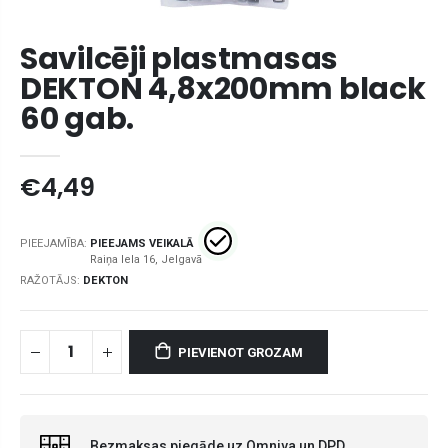
Savilcēji plastmasas
DEKTON 4,8x200mm black
60 gab.
€4,49
PIEEJAMĪBA:
PIEEJAMS VEIKALĀ
RAŽOTĀJS:
DEKTON
PIEVIENOT GROZAM
Bezmaksas piegāde uz Omniva un DPD