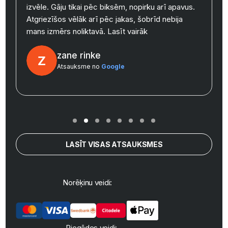
izvēle. Gāju tikai pēc biksēm, nopirku arī apavus.
y
Atgriezīšos vēlāk arī pēc jakas, šobrīd nebija
mans izmērs noliktavā.
Lasīt vairāk
zane rinke
Atsauksme no
Google
LASĪT VISAS ATSAUKSMES
Norēķinu veidi:
Piegādes veidi: