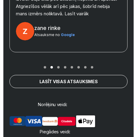
y
Atgriezīšos vēlāk arī pēc jakas, šobrīd nebija
mans izmērs noliktavā.
Lasīt vairāk
zane rinke
Atsauksme no
Google
LASĪT VISAS ATSAUKSMES
Norēķinu veidi:
Piegādes veidi: