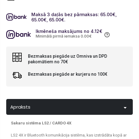
Maksā 3 daļās bez pārmaksas: 65.00
€
,
65.00
€
, 65.00
€
.
Ikmēneša maksājums no 4.12
€
Minimālā pirmā iemaksa 0.00
€
Bezmaksas piegāde uz Omniva un DPD
pakomātiem no 70€
Bezmaksas piegāde ar kurjeru no 100€
Apraksts
Sakaru sistēma LS2 / CARDO 4X
LS2 4X ir Bluetooth komunikācija sistēma, kas izstrādāta kopā ar