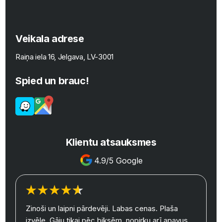
Veikala adrese
Raiņa iela 16, Jelgava, LV-3001
Spied un brauc!
Klientu atsauksmes
4.9/5 Google
Zinoši un laipni pārdevēji. Labas cenas. Plaša
izvēle. Gāju tikai pēc biksēm, nopirku arī apavus.