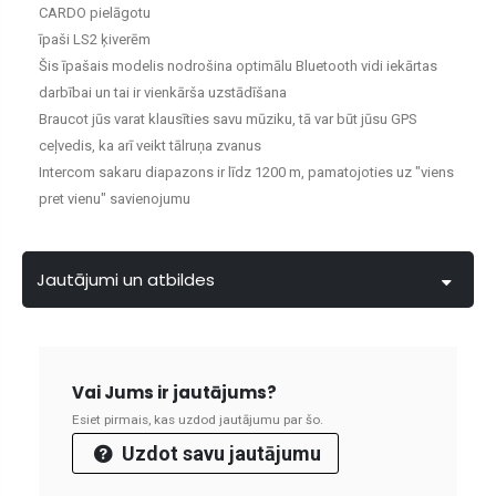
CARDO pielāgotu
īpaši LS2 ķiverēm
Šis īpašais modelis nodrošina optimālu Bluetooth vidi iekārtas
darbībai un tai ir vienkārša uzstādīšana
Braucot jūs varat klausīties savu mūziku, tā var būt jūsu GPS
ceļvedis, ka arī veikt tālruņa zvanus
Intercom sakaru diapazons ir līdz 1200 m, pamatojoties uz "viens
pret vienu" savienojumu
Jautājumi un atbildes
Vai Jums ir jautājums?
Esiet pirmais, kas uzdod jautājumu par šo.
Uzdot savu jautājumu