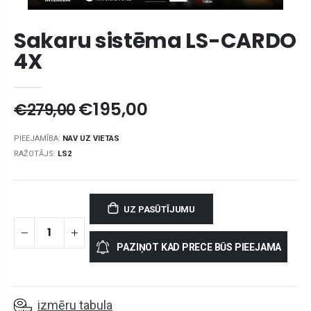
Sakaru sistēma LS-CARDO
4X
€195,00
€279,00
PIEEJAMĪBA:
NAV UZ VIETAS
RAŽOTĀJS:
LS2
UZ PASŪTĪJUMU
PAZIŅOT KAD PRECE BŪS PIEEJAMA
izmēru tabula