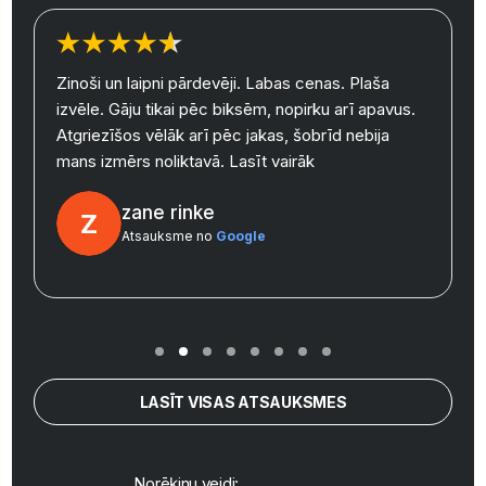
Zinoši un laipni pārdevēji. Labas cenas. Plaša
izvēle. Gāju tikai pēc biksēm, nopirku arī apavus.
y
Atgriezīšos vēlāk arī pēc jakas, šobrīd nebija
mans izmērs noliktavā.
Lasīt vairāk
zane rinke
Atsauksme no
Google
LASĪT VISAS ATSAUKSMES
Norēķinu veidi: