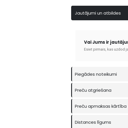
Jautājumi un atbildes
Vai Jums ir jautāj
Esiet pirmais, kas uzdod j
Piegādes noteikumi
Preču atgriešana
Preču apmaksas kārtība
Distances līgums