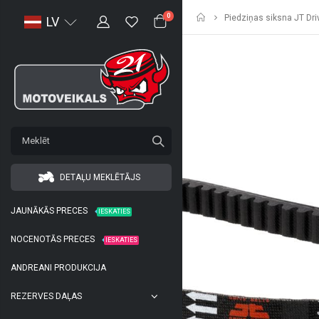
Sākumlapa
0
Piedziņas siksna JT Dri
LV
DETAĻU MEKLĒTĀJS
JAUNĀKĀS PRECES
IESKATIES
NOCENOTĀS PRECES
IESKATIES
ANDREANI PRODUKCIJA
REZERVES DAĻAS