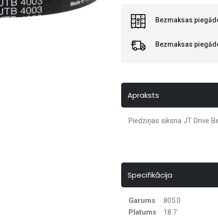
Bezmaksas piegāde
Bezmaksas piegāde 
Apraksts
Piedziņas siksna JT Drive B
Specifikācija
Garums
805.0
Platums
18.7