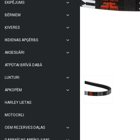
EKIPĒJUMS
BĒRNIEM
ĶIVERES
IKDIENAS APĢĒRBS
AKSESUĀRI
ATPŪTAI BRĪVĀ DABĀ
LUKTURI
APKOPĒM
HARLEY LIETAS
MOTOCIKLI
OEM REZERVES DAĻAS
DARBNĪCAS APRĪKOJUMS