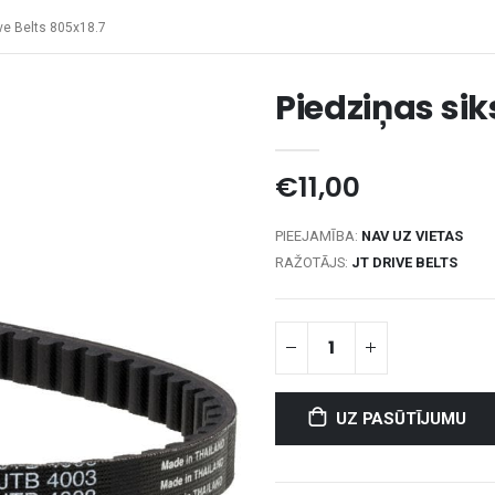
ve Belts 805x18.7
Piedziņas sik
€11,00
PIEEJAMĪBA:
NAV UZ VIETAS
RAŽOTĀJS:
JT DRIVE BELTS
UZ PASŪTĪJUMU