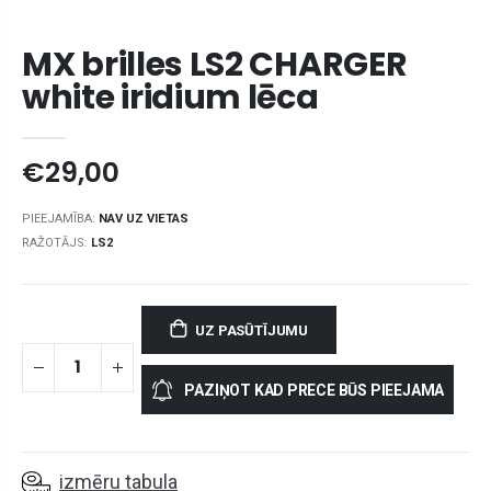
MX brilles LS2 CHARGER
white iridium lēca
€29,00
PIEEJAMĪBA:
NAV UZ VIETAS
RAŽOTĀJS:
LS2
UZ PASŪTĪJUMU
PAZIŅOT KAD PRECE BŪS PIEEJAMA
izmēru tabula