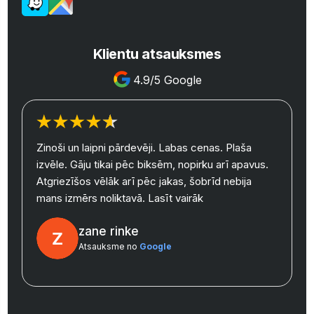
Klientu atsauksmes
4.9/5 Google
Zinoši un laipni pārdevēji. Labas cenas. Plaša
izvēle. Gāju tikai pēc biksēm, nopirku arī apavus.
y
Atgriezīšos vēlāk arī pēc jakas, šobrīd nebija
mans izmērs noliktavā.
Lasīt vairāk
zane rinke
Atsauksme no
Google