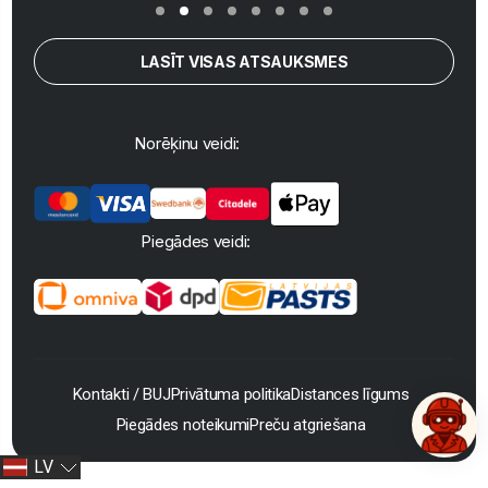
LASĪT VISAS ATSAUKSMES
Norēķinu veidi:
Piegādes veidi:
Kontakti / BUJ
Privātuma politika
Distances līgums
Piegādes noteikumi
Preču atgriešana
LV