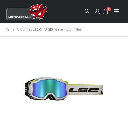
0
MX brilles LS2 CHARGER white iridium lēca
Sākumlapa