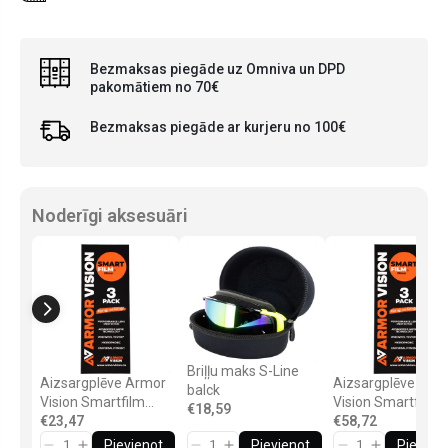
Bezmaksas piegāde uz Omniva un DPD
pakomātiem no 70€
Bezmaksas piegāde ar kurjeru no 100€
Noderīgi aksesuāri
Briļļu maks S-Line
Aizsargplēve Armor
Aizsargplēve Arm
balck
Vision Smartfilm
Vision Smartfilm
€18,59
Tear-Off Film 50mm
€23,47
Tear-Off Film 7
€58,72
- 3gab.
- 3gab.
Pievienot
Pievienot
Pievien