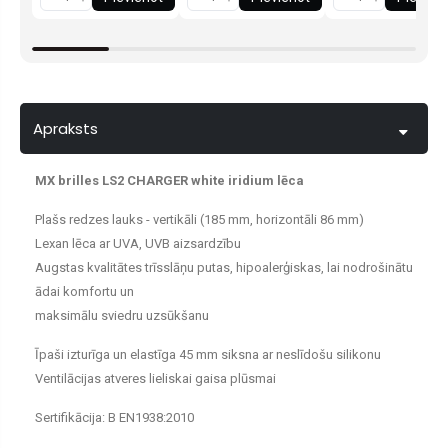
Apraksts
MX brilles LS2 CHARGER white iridium lēca
Plašs redzes lauks - vertikāli (185 mm, horizontāli 86 mm)
Lexan lēca ar UVA, UVB aizsardzību
Augstas kvalitātes trīsslāņu putas, hipoalerģiskas, lai nodrošinātu
ādai komfortu un
maksimālu sviedru uzsūkšanu
Īpaši izturīga un elastīga 45 mm siksna ar neslīdošu silikonu
Ventilācijas atveres lieliskai gaisa plūsmai
Sertifikācija: B EN1938:2010