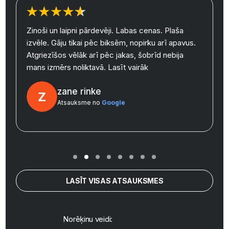
Zinoši un laipni pārdevēji. Labas cenas. Plaša
izvēle. Gāju tikai pēc biksēm, nopirku arī apavus.
y
Atgriezīšos vēlāk arī pēc jakas, šobrīd nebija
mans izmērs noliktavā.
Lasīt vairāk
zane rinke
Atsauksme no
Google
LASĪT VISAS ATSAUKSMES
Norēķinu veidi: