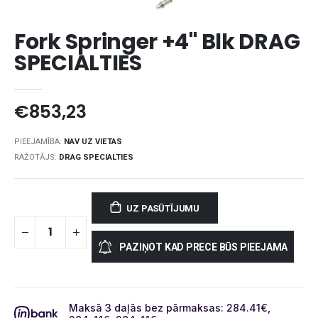
Fork Springer +4" Blk DRAG
SPECIALTIES
€853,23
PIEEJAMĪBA:
NAV UZ VIETAS
RAŽOTĀJS:
DRAG SPECIALTIES
UZ PASŪTĪJUMU
PAZIŅOT KAD PRECE BŪS PIEEJAMA
Maksā 3 daļās bez pārmaksas: 284.41
€
,