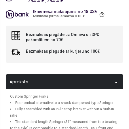
284.41
€
, 284.41
€
.
Ikmēneša maksājums no 18.03
€
Minimālā pirmā iemaksa 0.00
€
Bezmaksas piegāde uz Omniva un DPD
pakomātiem no 70€
Bezmaksas piegāde ar kurjeru no 100€
Apraksts
Custom Springer Forks
Economical alternative to a shock dampened-type Springer
Fully assembled with an in-line top bracket without a built-in
rake
The standard length Springer (31" measured from top bearing
to the axle) is comparable to a standard-length FXST front end