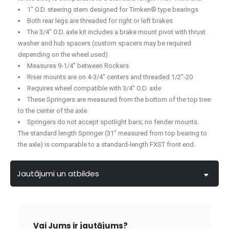
1" O.D. steering stem designed for Timken® type bearings
Both rear legs are threaded for right or left brakes
The 3/4" O.D. axle kit includes a brake mount pivot with thrust
washer and hub spacers (custom spacers may be required
depending on the wheel used)
Measures 9-1/4" between Rockers
Riser mounts are on 4-3/4" centers and threaded 1/2"-20
Requires wheel compatible with 3/4" O.D. axle
These Springers are measured from the bottom of the top tree
to the center of the axle
Springers do not accept spotlight bars; no fender mounts.
The standard length Springer (31" measured from top bearing to
the axle) is comparable to a standard-length FXST front end.
Jautājumi un atbildes
Vai Jums ir jautājums?