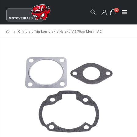
0
Cilindra blīvju komplekts Naraku V.2 70cc Morini AC
Sākumlapa