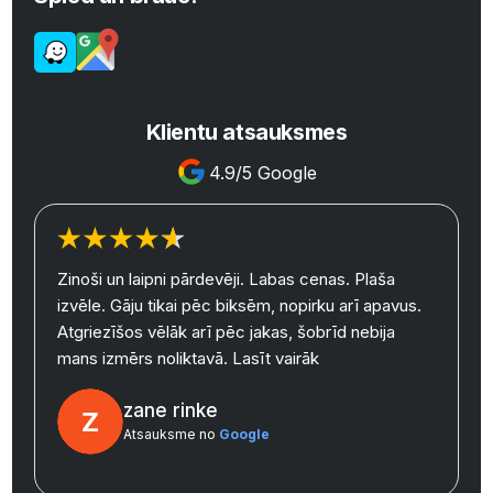
Klientu atsauksmes
4.9/5 Google
Zinoši un laipni pārdevēji. Labas cenas. Plaša
izvēle. Gāju tikai pēc biksēm, nopirku arī apavus.
y
Atgriezīšos vēlāk arī pēc jakas, šobrīd nebija
mans izmērs noliktavā.
Lasīt vairāk
zane rinke
Atsauksme no
Google