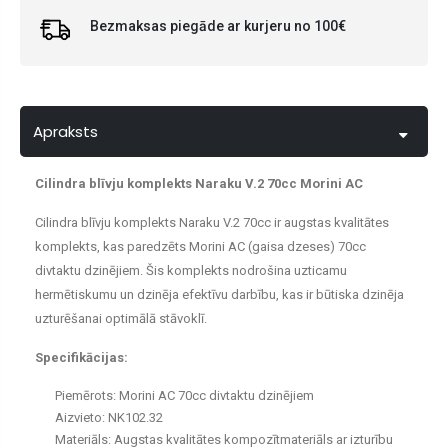
Bezmaksas piegāde ar kurjeru no 100€
Apraksts
Cilindra blīvju komplekts Naraku V.2 70cc Morini AC
Cilindra blīvju komplekts Naraku V.2 70cc ir augstas kvalitātes
komplekts, kas paredzēts Morini AC (gaisa dzeses) 70cc
divtaktu dzinējiem. Šis komplekts nodrošina uzticamu
hermētiskumu un dzinēja efektīvu darbību, kas ir būtiska dzinēja
uzturēšanai optimālā stāvoklī.
Specifikācijas:
Piemērots: Morini AC 70cc divtaktu dzinējiem
Aizvieto: NK102.32
Materiāls: Augstas kvalitātes kompozītmateriāls ar izturību