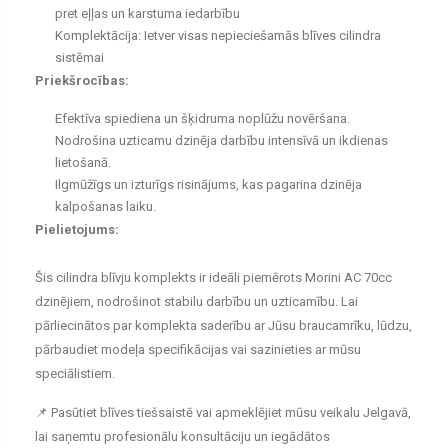
pret eļļas un karstuma iedarbību
Komplektācija: Ietver visas nepieciešamās blīves cilindra
sistēmai
Priekšrocības:
Efektīva spiediena un šķidruma noplūžu novēršana.
Nodrošina uzticamu dzinēja darbību intensīvā un ikdienas
lietošanā.
Ilgmūžīgs un izturīgs risinājums, kas pagarina dzinēja
kalpošanas laiku.
Pielietojums:
Šis cilindra blīvju komplekts ir ideāli piemērots Morini AC 70cc
dzinējiem, nodrošinot stabilu darbību un uzticamību. Lai
pārliecinātos par komplekta saderību ar Jūsu braucamrīku, lūdzu,
pārbaudiet modeļa specifikācijas vai sazinieties ar mūsu
speciālistiem.
📌 Pasūtiet blīves tiešsaistē vai apmeklējiet mūsu veikalu Jelgavā,
lai saņemtu profesionālu konsultāciju un iegādātos