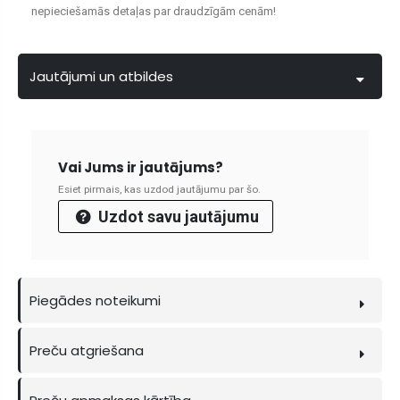
nepieciešamās detaļas par draudzīgām cenām!
Jautājumi un atbildes
Vai Jums ir jautājums?
Esiet pirmais, kas uzdod jautājumu par šo.
Uzdot savu jautājumu
Piegādes noteikumi
Preču atgriešana