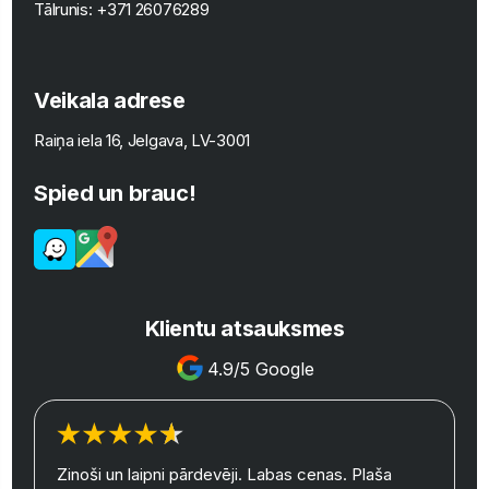
Tālrunis:
+371 26076289
Veikala adrese
Raiņa iela 16, Jelgava, LV-3001
Spied un brauc!
Klientu atsauksmes
4.9/5 Google
Zinoši un laipni pārdevēji. Labas cenas. Plaša