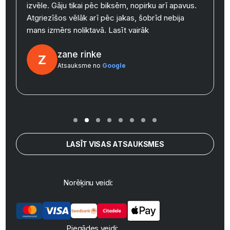
izvēle. Gāju tikai pēc biksēm, nopirku arī apavus.
y
Atgriezīšos vēlāk arī pēc jakas, šobrīd nebija
mans izmērs noliktavā.
Lasīt vairāk
zane rinke
Atsauksme no
Google
LASĪT VISAS ATSAUKSMES
Norēķinu veidi:
Piegādes veidi: