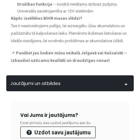
Drošības funkcija
– novērš nevēlamu strāvas zudumu.
Universāla savietojamība ar 12V sistēmām.
Kāpēc izvēlēties BIHR masas slēdzi?
Tas ir neaizvietojams palīgs, lai aizsargātu Jūsu akumulatoru un
paildzinātu tā kalpošanas laiku. Piemērots ikdienas lietošanai un
ideāls risinājums, lai novērstu problēmas ar akumulatora izlādi.
📌
Pasūtiet jau šodien mūsu veikalā Jelgavā vai tiešsaistē –
izbaudiet uzticamu kvalitāti un draudzīgas cenas!
Jautājumi un atbildes
Vai Jums ir jautājums?
Esiet pirmais, kas uzdod jautājumu par šo.
Uzdot savu jautājumu