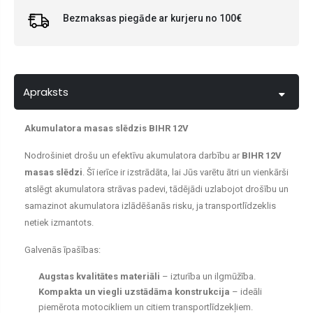
Bezmaksas piegāde ar kurjeru no 100€
Apraksts
Akumulatora masas slēdzis BIHR 12V
Nodrošiniet drošu un efektīvu akumulatora darbību ar
BIHR 12V
masas slēdzi
. Šī ierīce ir izstrādāta, lai Jūs varētu ātri un vienkārši
atslēgt akumulatora strāvas padevi, tādējādi uzlabojot drošību un
samazinot akumulatora izlādēšanās risku, ja transportlīdzeklis
netiek izmantots.
Galvenās īpašības:
Augstas kvalitātes materiāli
– izturība un ilgmūžība.
Kompakta un viegli uzstādāma konstrukcija
– ideāli
piemērota motocikliem un citiem transportlīdzekļiem.