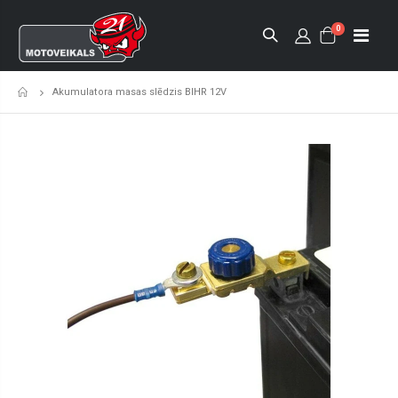
0
Akumulatora masas slēdzis BIHR 12V
Sākumlapa