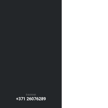
Saziņai
+371 26076289