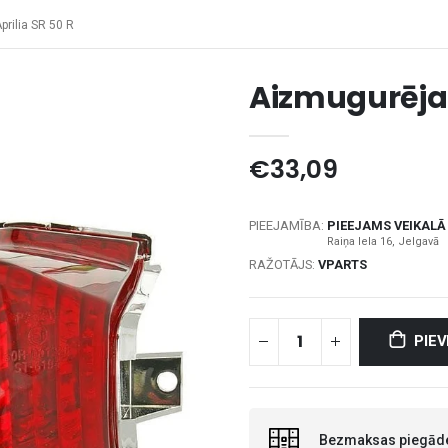
prilia SR 50 R
Aizmugurējais
€33,09
PIEEJAMĪBA:
PIEEJAMS VEIKALĀ
RAŽOTĀJS:
VPARTS
PIE
Bezmaksas piegāde