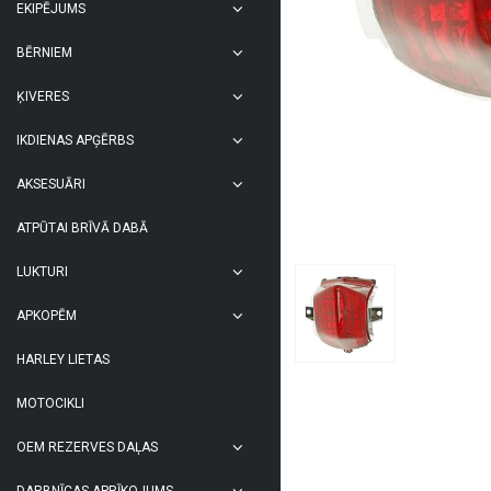
EKIPĒJUMS
BĒRNIEM
ĶIVERES
IKDIENAS APĢĒRBS
AKSESUĀRI
ATPŪTAI BRĪVĀ DABĀ
LUKTURI
APKOPĒM
HARLEY LIETAS
MOTOCIKLI
OEM REZERVES DAĻAS
DARBNĪCAS APRĪKOJUMS