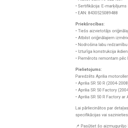
• Sertifikācija: E-marķējums
• EAN: 8430525089488
Priekšrocības:
• Tiešs aizvietotājs oriģināl
• Atbilst oriģinālajiem izmē
• Nodrošina labu redzamību
• Izturīga konstrukcija ikdie
• Piemērots remontam pēc b
Pielietojums:
Paredzēts Aprilia motorolle
• Aprilia SR 50 R (2004-2008
• Aprilia SR 50 Factory (200
• Aprilia SR 50 R Factory ar 
Lai pārliecinātos par detaļ
specifikācijas vai sazinietie
📌 Pasūtiet šo aizmugurējo l