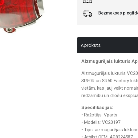
Bezmaksas piegāde 
Apraksts
Aizmugurējais lukturis Apr
Aizmugurējais lukturis VC201
SR50R un SR50 Factory luktu
vietām, kas ļauj veikt nomai
redzamību un drošu ekspluat
Specifikācijas:
• Ražotājs: Vparts
• Modelis: VC20197
• Tips: aizmugurējais lukturi
• Atbilst OEM: AP8224587