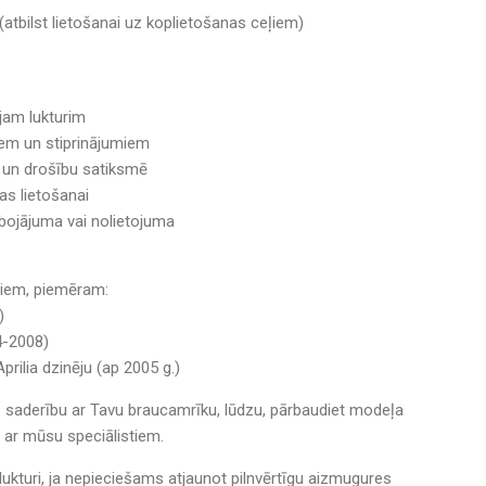
 (atbilst lietošanai uz koplietošanas ceļiem)
ajam lukturim
riem un stiprinājumiem
 un drošību satiksmē
nas lietošanai
ojājuma vai nolietojuma
riem, piemēram:
)
4-2008)
Aprilia dzinēju (ap 2005 g.)
as saderību ar Tavu braucamrīku, lūdzu, pārbaudiet modeļa
s ar mūsu speciālistiem.
ukturi, ja nepieciešams atjaunot pilnvērtīgu aizmugures