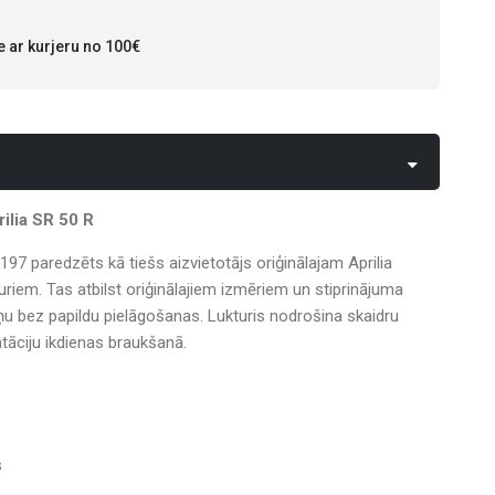
ar kurjeru no 100€
ilia SR 50 R
97 paredzēts kā tiešs aizvietotājs oriģinālajam Aprilia
riem. Tas atbilst oriģinālajiem izmēriem un stiprinājuma
ņu bez papildu pielāgošanas. Lukturis nodrošina skaidru
āciju ikdienas braukšanā.
s