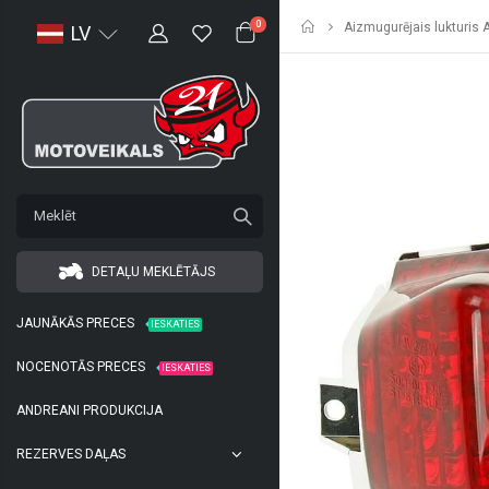
Sākumlapa
0
Aizmugurējais lukturis A
LV
DETAĻU MEKLĒTĀJS
JAUNĀKĀS PRECES
IESKATIES
NOCENOTĀS PRECES
IESKATIES
ANDREANI PRODUKCIJA
REZERVES DAĻAS