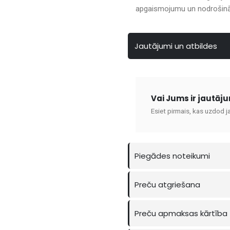
apgaismojumu un nodrošināt
Jautājumi un atbildes
Vai Jums ir jautāj
Esiet pirmais, kas uzdod j
Piegādes noteikumi
Preču atgriešana
Preču apmaksas kārtība